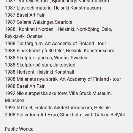
1987 ¨Varrella virran¨, Björneborgs Konstmuseum
1987 Ljus och materia, Helsnki Konstmuseum
1987 Basel Art Fair
1987 Galerie Walzinger, Saarlois
1988 ¨Konkret i Norden¨, Helsinki, Norrköping, Oslo,
Reykjavik, Odense
1988 Tid-färg-rum, Art Academy of Finland - tour
1988 Finsk konst på 80-telet, Helsinki Konstmuseum
1988 Skulptur i parken, Wanås, Sweden
1988 Skulptur på stan, Jakobstad
1988 Horisont, Helsinki Konsthall
1988 Måleriets nya språk, Art Academy of Finland - tour
1988 Basel Art Fair
1992 Nio europeiska skultörer, Villa Stuck Museum,
München
1993 50-talet, Finlands Arkitekturmuseum, Helsinki
2008 Sollentuna Art Expo, Stockholm, with Galerie Bel\'Art
Public Works: