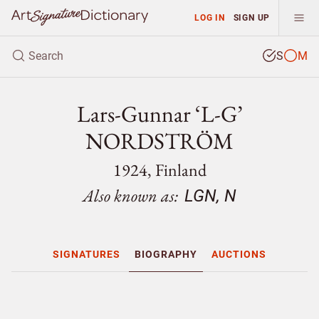
LOG IN
SIGN UP
S
M
Lars-Gunnar ‘L-G’
NORDSTRÖM
1924, Finland
Also known as:
LGN, N
SIGNATURES
BIOGRAPHY
AUCTIONS