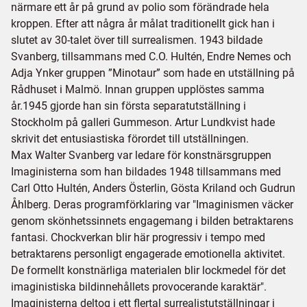
närmare ett år på grund av polio som förändrade hela
kroppen. Efter att några år målat traditionellt gick han i
slutet av 30-talet över till surrealismen. 1943 bildade
Svanberg, tillsammans med C.O. Hultén, Endre Nemes och
Adja Ynker gruppen ”Minotaur” som hade en utställning på
Rådhuset i Malmö. Innan gruppen upplöstes samma
år.1945 gjorde han sin första separatutställning i
Stockholm på galleri Gummeson. Artur Lundkvist hade
skrivit det entusiastiska förordet till utställningen.
Max Walter Svanberg var ledare för konstnärsgruppen
Imaginisterna som han bildades 1948 tillsammans med
Carl Otto Hultén, Anders Österlin, Gösta Kriland och Gudrun
Åhlberg. Deras programförklaring var "Imaginismen väcker
genom skönhetssinnets engagemang i bilden betraktarens
fantasi. Chockverkan blir här progressiv i tempo med
betraktarens personligt engagerade emotionella aktivitet.
De formellt konstnärliga materialen blir lockmedel för det
imaginistiska bildinnehållets provocerande karaktär".
Imaginisterna deltog i ett flertal surrealistutställningar i