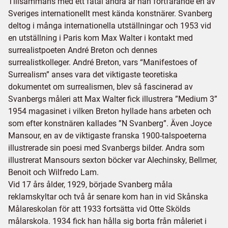
Tillsammans med ett fåtal andra är han fortfarande en av
Sveriges internationellt mest kända konstnärer. Svanberg
deltog i många internationella utställningar och 1953 vid
en utställning i Paris kom Max Walter i kontakt med
surrealistpoeten André Breton och dennes
surrealistkolleger. André Breton, vars “Manifestoes of
Surrealism” anses vara det viktigaste teoretiska
dokumentet om surrealismen, blev så fascinerad av
Svanbergs måleri att Max Walter fick illustrera ”Medium 3”
1954 magasinet i vilken Breton hyllade hans arbeten och
som efter konstnären kallades ”N Svanberg”. Även Joyce
Mansour, en av de viktigaste franska 1900-talspoeterna
illustrerade sin poesi med Svanbergs bilder. Andra som
illustrerat Mansours sexton böcker var Alechinsky, Bellmer,
Benoit och Wilfredo Lam.
Vid 17 års ålder, 1929, började Svanberg måla
reklamskyltar och två år senare kom han in vid Skånska
Målareskolan för att 1933 fortsätta vid Otte Skölds
målarskola. 1934 fick han hålla sig borta från måleriet i