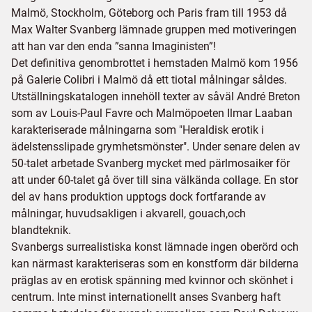
Malmö, Stockholm, Göteborg och Paris fram till 1953 då
Max Walter Svanberg lämnade gruppen med motiveringen
att han var den enda ”sanna Imaginisten”!
Det definitiva genombrottet i hemstaden Malmö kom 1956
på Galerie Colibri i Malmö då ett tiotal målningar såldes.
Utställningskatalogen innehöll texter av såväl André Breton
som av Louis-Paul Favre och Malmöpoeten Ilmar Laaban
karakteriserade målningarna som "Heraldisk erotik i
ädelstensslipade grymhetsmönster". Under senare delen av
50-talet arbetade Svanberg mycket med pärlmosaiker för
att under 60-talet gå över till sina välkända collage. En stor
del av hans produktion upptogs dock fortfarande av
målningar, huvudsakligen i akvarell, gouach,och
blandteknik.
Svanbergs surrealistiska konst lämnade ingen oberörd och
kan närmast karakteriseras som en konstform där bilderna
präglas av en erotisk spänning med kvinnor och skönhet i
centrum. Inte minst internationellt anses Svanberg haft