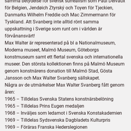
samma betydelse för svensk surrealism som Paul Delvaux
för Belgien, Jendøich Ztyrský och Toyen för Tjeckien,
Danmarks Wilhelm Freddie och Mac Zimmermann för
Tyskland. Att Svanberg inte alltid rönt samma
uppskattning i Sverige som runt om i världen är
förvånansvärt!
Max Walter är representerad på bl a Nationalmuseum,
Moderna museet, Malmö Museum, Göteborgs
konstmuseum samt ett flertal svenska och internationella
museer. Den största kollektionen finns på Malmö Museum
genom konstnärens donation till Malmö Stad, Gösta
Jansson och Max Walter Svanberg sällskapet.
Några av de utmärkelser Max Walter Svanberg fått genom
åren:
1965 – Tilldelas Svenska Statens konstnärsbelöning
1965 – Tilldelas Prins Eugen medaljen
1968 – Inväljes som ledamot i Svenska Konstakademien
1969 – Tilldelas Sydsvenska Dagbladets Kulturpris
1969 – Föräras Franska Hederslegionen