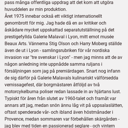
pass många offentliga uppdrag att det kom att utgöra
huvuddelen av min produktion.
Året 1975 innebar också ett viktigt internationellt
genombrott för mig. Jag hade då en av kritiker och
åskådare mycket uppskattad separatutställning på det
prestigefyllda Galerie Malaval i Lyon, mitt emot musée
Beaux Arts. Vännerna Stig Olson och Harry Moberg ställde
även de ut i Lyon - samlingsrubriken för vår nordiska
invasion var "tre svenskar i Lyon" - men jag minns att de av
någon anledning inte uppnådde samma ruljans i
försäljningen som jag på premiärdagen. Snart nog infann
de sig därför på Galerie Malavals kulinariskt välförsedda
vernissagefest, där borgmästaren åtföljd av två
motorcykelburna poliser redan lassade in av hjärtans lust.
Typiskt för åren från slutet av 1960-talet och framåt var
annars att jag, medan snön ännu låg vit på uppsalaslätten,
oftast spenderade vår- och ibland även höstmånader i
Provence, medan sommaren var förbehållen skärgården -
jag blev med tiden en passionerad seglare - och vintern