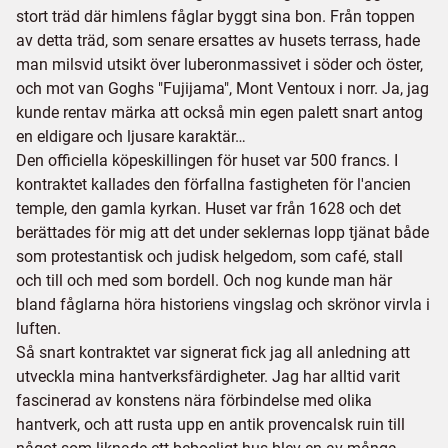
stort träd där himlens fåglar byggt sina bon. Från toppen
av detta träd, som senare ersattes av husets terrass, hade
man milsvid utsikt över luberonmassivet i söder och öster,
och mot van Goghs "Fujijama", Mont Ventoux i norr. Ja, jag
kunde rentav märka att också min egen palett snart antog
en eldigare och ljusare karaktär…
Den officiella köpeskillingen för huset var 500 francs. I
kontraktet kallades den förfallna fastigheten för l'ancien
temple, den gamla kyrkan. Huset var från 1628 och det
berättades för mig att det under seklernas lopp tjänat både
som protestantisk och judisk helgedom, som café, stall
och till och med som bordell. Och nog kunde man här
bland fåglarna höra historiens vingslag och skrönor virvla i
luften.
Så snart kontraktet var signerat fick jag all anledning att
utveckla mina hantverksfärdigheter. Jag har alltid varit
fascinerad av konstens nära förbindelse med olika
hantverk, och att rusta upp en antik provencalsk ruin till