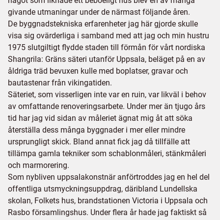
något som liknade ett beboeligt hus blev en av många
givande utmaningar under de närmast följande åren.
De byggnadstekniska erfarenheter jag här gjorde skulle
visa sig ovärderliga i samband med att jag och min hustru
1975 slutgiltigt flydde staden till förmån för vårt nordiska
Shangrila: Gräns säteri utanför Uppsala, beläget på en av
åldriga träd bevuxen kulle med boplatser, gravar och
bautastenar från vikingatiden.
Säteriet, som visserligen inte var en ruin, var likväl i behov
av omfattande renoveringsarbete. Under mer än tjugo års
tid har jag vid sidan av måleriet ägnat mig åt att söka
återställa dess många byggnader i mer eller mindre
ursprungligt skick. Bland annat fick jag då tillfälle att
tillämpa gamla tekniker som schablonmåleri, stänkmåleri
och marmorering.
Som nybliven uppsalakonstnär anförtroddes jag en hel del
offentliga utsmyckningsuppdrag, däribland Lundellska
skolan, Folkets hus, brandstationen Victoria i Uppsala och
Rasbo församlingshus. Under flera år hade jag faktiskt så