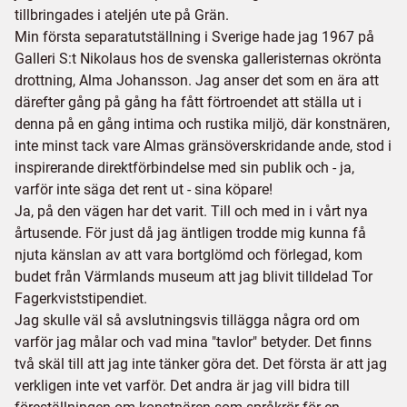
tillbringades i ateljén ute på Grän.
Min första separatutställning i Sverige hade jag 1967 på
Galleri S:t Nikolaus hos de svenska galleristernas okrönta
drottning, Alma Johansson. Jag anser det som en ära att
därefter gång på gång ha fått förtroendet att ställa ut i
denna på en gång intima och rustika miljö, där konstnären,
inte minst tack vare Almas gränsöverskridande ande, stod i
inspirerande direktförbindelse med sin publik och - ja,
varför inte säga det rent ut - sina köpare!
Ja, på den vägen har det varit. Till och med in i vårt nya
årtusende. För just då jag äntligen trodde mig kunna få
njuta känslan av att vara bortglömd och förlegad, kom
budet från Värmlands museum att jag blivit tilldelad Tor
Fagerkviststipendiet.
Jag skulle väl så avslutningsvis tillägga några ord om
varför jag målar och vad mina "tavlor" betyder. Det finns
två skäl till att jag inte tänker göra det. Det första är att jag
verkligen inte vet varför. Det andra är jag vill bidra till