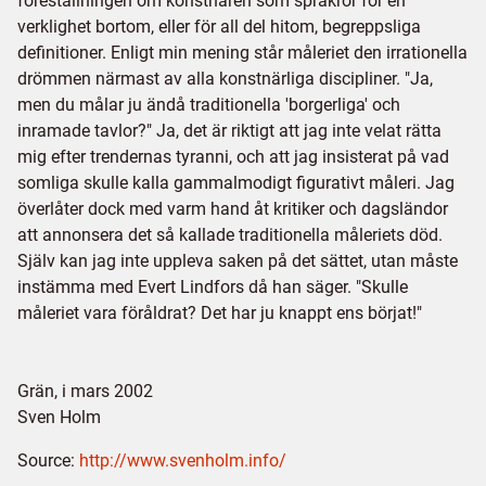
föreställningen om konstnären som språkrör för en
verklighet bortom, eller för all del hitom, begreppsliga
definitioner. Enligt min mening står måleriet den irrationella
drömmen närmast av alla konstnärliga discipliner. "Ja,
men du målar ju ändå traditionella 'borgerliga' och
inramade tavlor?" Ja, det är riktigt att jag inte velat rätta
mig efter trendernas tyranni, och att jag insisterat på vad
somliga skulle kalla gammalmodigt figurativt måleri. Jag
överlåter dock med varm hand åt kritiker och dagsländor
att annonsera det så kallade traditionella måleriets död.
Själv kan jag inte uppleva saken på det sättet, utan måste
instämma med Evert Lindfors då han säger. "Skulle
måleriet vara föråldrat? Det har ju knappt ens börjat!"
Grän, i mars 2002
Sven Holm
Source:
http://www.svenholm.info/