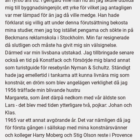
än fyrtio års tid. I gengäld ville han nu att jag skulle utbilda
mig till byggnadsingenjör, ett yrke för vilket jag antagligen
var mer lämpad för än jag då ville medge. Han hade
förklarat sig villig att under denna förutsättning bekosta
mina studier, men jag tog istället pengarna och sökte in på
Beckmans reklamskola i Stockholm. Min far resignerade
då slutligen och måste ha givit mig sin välsignelse.
Därmed var min livsbana utstakad. Jag tillbringade senare
också en tid på Konstfack och försörjde mig bland annat
som turistguide för resebyrån Nyman & Schultz. Ständigt
hade jag emellertid i tankarna att kunna livnära mig som
konstnär, en dröm som blev angelägen verklighet då jag
1956 träffade min blivande hustru
Margareta, som året därpå nedkom med vår äldste son
Lars - det blev med tiden ytterligare två, pojkar: Johan och
Klas.
1965 var ett annat avgörande år. Det var nämligen då jag
för första gången i sällskap med mina konstnärsvänner
och kolleger Harry Moberg och Stig Olson reste i Provence