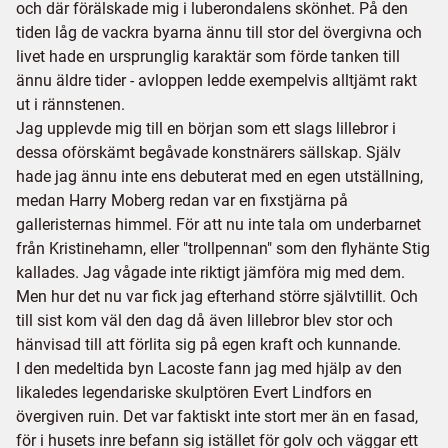
och där förälskade mig i luberondalens skönhet. På den
tiden låg de vackra byarna ännu till stor del övergivna och
livet hade en ursprunglig karaktär som förde tanken till
ännu äldre tider - avloppen ledde exempelvis alltjämt rakt
ut i rännstenen.
Jag upplevde mig till en början som ett slags lillebror i
dessa oförskämt begåvade konstnärers sällskap. Själv
hade jag ännu inte ens debuterat med en egen utställning,
medan Harry Moberg redan var en fixstjärna på
galleristernas himmel. För att nu inte tala om underbarnet
från Kristinehamn, eller "trollpennan" som den flyhänte Stig
kallades. Jag vågade inte riktigt jämföra mig med dem.
Men hur det nu var fick jag efterhand större självtillit. Och
till sist kom väl den dag då även lillebror blev stor och
hänvisad till att förlita sig på egen kraft och kunnande.
I den medeltida byn Lacoste fann jag med hjälp av den
likaledes legendariske skulptören Evert Lindfors en
övergiven ruin. Det var faktiskt inte stort mer än en fasad,
för i husets inre befann sig istället för golv och väggar ett