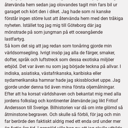
återvända hem sedan jag olovandes tagit min fars bil ur
garaget och kört den i diket. Jag hade som ni kanske
förstår ingen större lust att återvända hem med den tråkiga
nyheten. Istället tog jag mig till Göteborg där jag
mönstrade på som jungman på ett oceangående
lastfartyg.
Så kom det sig att jag redan som tonåring gjorde min
världsomsegling. Ivrigt insöp jag alla de färger, smaker,
dofter, språk och luftstreck som dessa exotiska miljöer
erbjöd. Det var även nu som jag började teckna på allvar. I
indiska, asiatiska, västafrikanska, karibiska eller
sydamerikanska hamnar hade jag skissblocket uppe. Jag
gjorde under denna tid även mina första oljemålningar.
Efter att ha korsat världshaven och bekantat mig med alla
jordens folkslag och kontinenter återvände jag likt Fritiof
Andersson till Sverige. Bilhistorien var då om inte glömd så
åtminstone begraven. Och skulle så förbli, för jag och min
far berörde den faktiskt aldrig med ett enda ord under mer