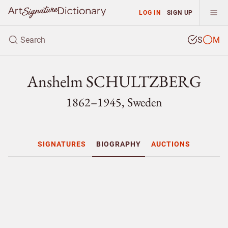
LOG IN
SIGN UP
S
M
Anshelm SCHULTZBERG
1862–1945, Sweden
SIGNATURES
BIOGRAPHY
AUCTIONS