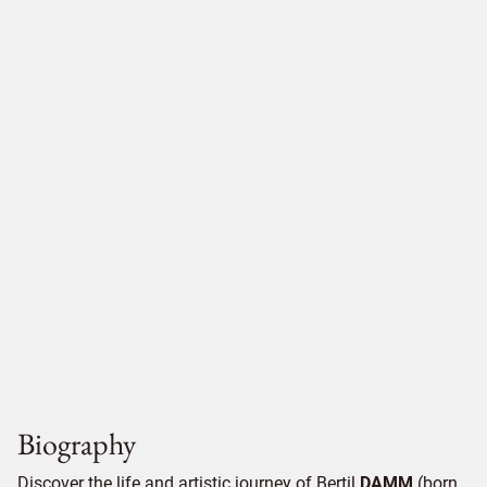
Biography
Discover the life and artistic journey of Bertil
DAMM
(born