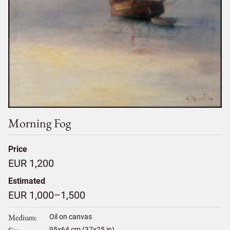
Morning Fog
Price
EUR 1,200
Estimated
EUR 1,000–1,500
Medium
Oil on canvas
95
x
64
cm (37x25 in)